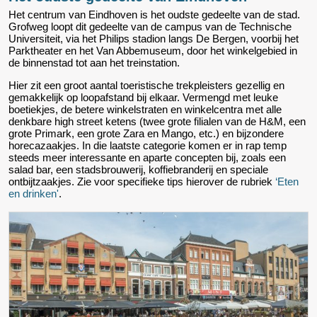
Het centrum van Eindhoven is het oudste gedeelte van de stad.
Grofweg loopt dit gedeelte van de campus van de Technische
Universiteit, via het Philips stadion langs De Bergen, voorbij het
Parktheater en het Van Abbemuseum, door het winkelgebied in
de binnenstad tot aan het treinstation.
Hier zit een groot aantal toeristische trekpleisters gezellig en
gemakkelijk op loopafstand bij elkaar. Vermengd met leuke
boetiekjes, de betere winkelstraten en winkelcentra met alle
denkbare high street ketens (twee grote filialen van de H&M, een
grote Primark, een grote Zara en Mango, etc.) en bijzondere
horecazaakjes. In die laatste categorie komen er in rap temp
steeds meer interessante en aparte concepten bij, zoals een
salad bar, een stadsbrouwerij, koffiebranderij en speciale
ontbijtzaakjes. Zie voor specifieke tips hierover de rubriek
‘Eten
en drinken'
.