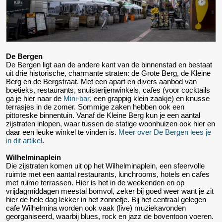
De Bergen
De Bergen ligt aan de andere kant van de binnenstad en bestaat
uit drie historische, charmante straten: de Grote Berg, de Kleine
Berg en de Bergstraat. Met een apart en divers aanbod van
boetieks, restaurants, snuisterijenwinkels, cafes (voor cocktails
ga je hier naar de
Mini-bar
, een grappig klein zaakje) en knusse
terrasjes in de zomer. Sommige zaken hebben ook een
pittoreske binnentuin. Vanaf de Kleine Berg kun je een aantal
zijstraten inlopen, waar tussen de statige woonhuizen ook hier en
daar een leuke winkel te vinden is.
Meer over De Bergen lees je
in dit artikel
.
Wilhelminaplein
Die zijstraten komen uit op het Wilhelminaplein, een sfeervolle
ruimte met een aantal restaurants, lunchrooms, hotels en cafes
met ruime terrassen. Hier is het in de weekenden en op
vrijdagmiddagen meestal bomvol, zeker bij goed weer want je zit
hier de hele dag lekker in het zonnetje. Bij het centraal gelegen
cafe Wilhelmina worden ook vaak (live) muziekavonden
georganiseerd, waarbij blues, rock en jazz de boventoon voeren.