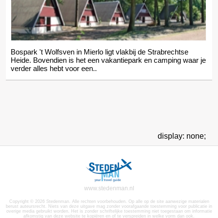
Bospark 't Wolfsven in Mierlo ligt vlakbij de Strabrechtse
Heide. Bovendien is het een vakantiepark en camping waar je
verder alles hebt voor een..
display: none;
www.stedenman.nl
Copyright © 2026 Stedenman. Alle rechten voorbehouden. Op alle op de site aanwezige materialen
berust auteursrecht. Niets van deze uitgave mag zonder voorafgaande toestemming voor publicatie in
overige media gebruikt worden. Het is zonder schriftelijke toestemming niet toegestaan om informatie
afkomstig van deze website te kopiëren en of te verspreiden in welke vorm dan ook.