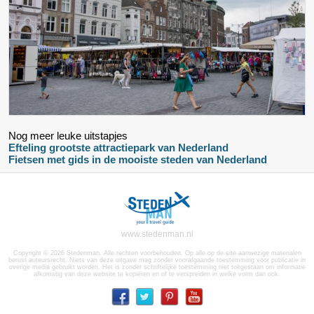
Nog meer leuke uitstapjes
Efteling grootste attractiepark van Nederland
Fietsen met gids in de mooiste steden van Nederland
www.stedenman.nl
Copyright © 2026 Stedenman. Alle rechten voorbehouden. Op alle op de site aanwezige materialen
berust auteursrecht. Niets van deze uitgave mag zonder voorafgaande toestemming voor publicatie in
overige media gebruikt worden. Het is zonder schriftelijke toestemming niet toegestaan om informatie
afkomstig van deze website te kopiëren en of te verspreiden in welke vorm dan ook.