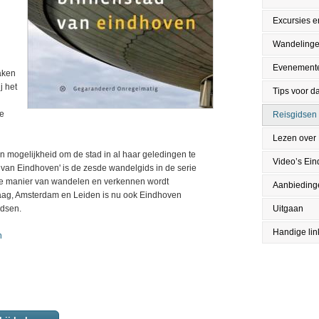
Excursies en
Wandeling
Evenement
aken
j het
Tips voor da
ke
Reisgidsen
Lezen over
n mogelijkheid om de stad in al haar geledingen te
Video’s Ei
van Eindhoven' is de zesde wandelgids in de serie
ke manier van wandelen en verkennen wordt
Aanbieding
aag, Amsterdam en Leiden is nu ook Eindhoven
idsen.
Uitgaan
Handige lin
n