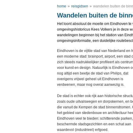
home
»
reisgidsen
»
wandelen buiten de bin
Wandelen buiten de bin
Het loont absoluut de moeite om Eindhoven te v
omgevingshistoricus Kees Volkers je in deze w
wandelingen beginnen bij het station van Eind
omgevingsinformatie, een duidelijke routebesch
Eindhoven is de vijfde stad van Nederland en h
een moderne stad: brainport, airport, een stad 
zich steeds nadrukkelijker profileert als centru
voor kunst en design. Natuurlijk is Eindhoven 
nog altijd een beetje de stad van Philips, dat
overigens vrijwel geheel uit Eindhoven is
verdwenen, maar nog overal aanwezig is.
De stad is echter ook rijk aan historische struct
zoals oude uitvalswegen en dorpskernen, en 
die vanuit de Kempen de stad binnenstromen.
het gebied van stedenbouw en architectuur hee
Eindhoven veel te bieden: schitterende parken,
beschermde stadsgezichten en een schat aan
waardevol (industrieel) erfgoed.