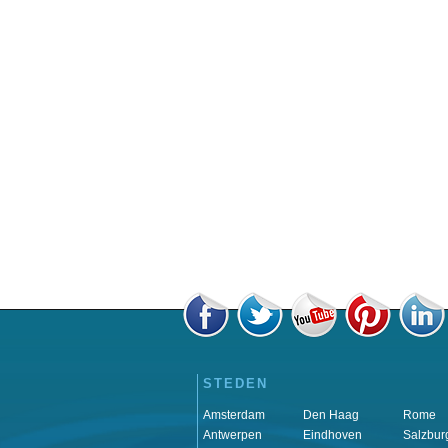
STEDEN
Amsterdam
Den Haag
Rome
Antwerpen
Eindhoven
Salzbur