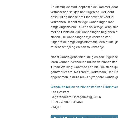
En dichtbij de stad loopt altijd de Dommel, door
verrassende stukjes natuurgebied. Het loont
absoluut de moeite om Eindhoven te voet te
verkennen. In acht stevige wandelingen laat
omgevingshistoricus Kees Volkers je kennism
met de Lichtstad. Alle wandelingen beginnen bi
station. De wandelingen zijn voorzien van
uitgebreide omgevingsinformatie, een duidelij
routebeschrijving en een routekaartje.
Naast wandelgenot biedt de gids een uitgeleze
leren kennen. 'Wandelen buiten de binnenstad 
'Urban Walking' waarmee een nieuwe stedelij
geintroduceerd. Na Utrecht, Rotterdam, Den H
opgenomen in deze reeks bijzondere wandelg
Wandelen buiten de binnenstad van Eindhove
Kees Volkers
Gegarandeerd Onregelmatig, 2016
ISBN
9789078641469
€14,95