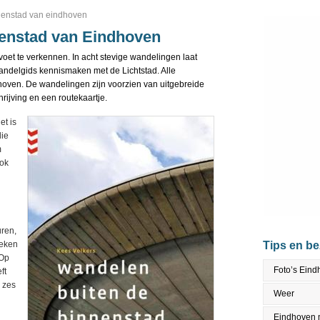
nenstad van eindhoven
nenstad van Eindhoven
oet te verkennen. In acht stevige wandelingen laat
andelgids kennismaken met de Lichtstad. Alle
hoven. De wandelingen zijn voorzien van uitgebreide
rijving en een routekaartje.
et is
die
m
ook
uren,
beken
Tips en b
 Op
Foto’s Ein
ft
 zes
Weer
Eindhoven 