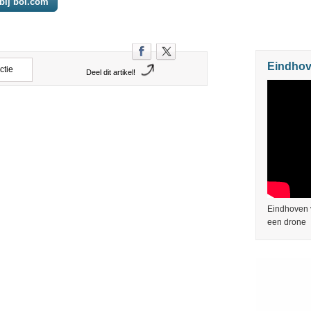
bij bol.com
Eindhov
ctie
Deel dit artikel!
Eindhoven v
een drone