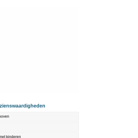
ezienswaardigheden
dhoven
met kinderen