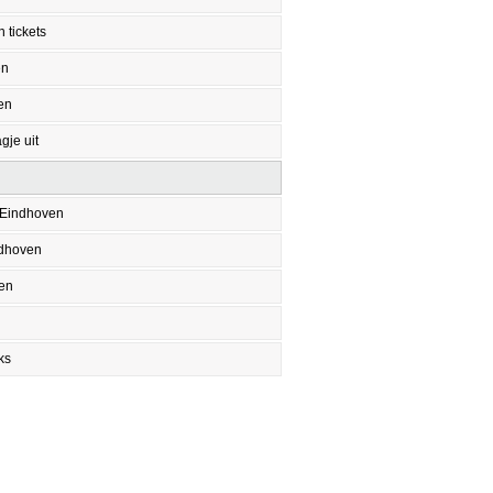
 tickets
en
en
gje uit
 Eindhoven
ndhoven
en
ks