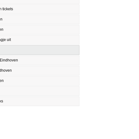
 tickets
en
en
gje uit
 Eindhoven
ndhoven
en
ks