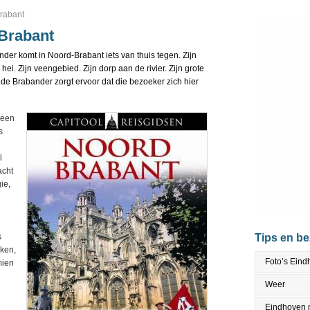
brabant
-Brabant
der komt in Noord-Brabant iets van thuis tegen. Zijn
 hei. Zijn veengebied. Zijn dorp aan de rivier. Zijn grote
de Brabander zorgt ervoor dat die bezoeker zich hier
t een
s
l
acht
ie,
s
Tips en b
rken,
Foto’s Ein
mien
Weer
Eindhoven 