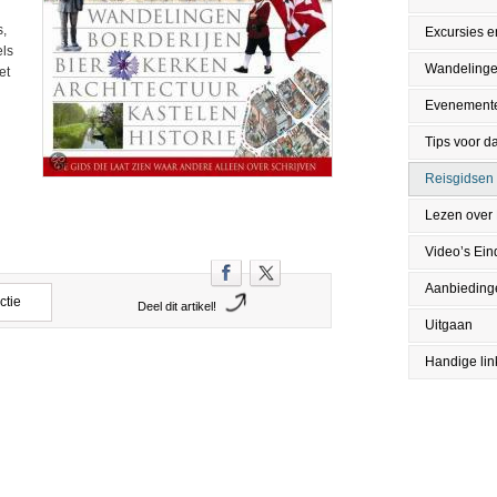
s,
Excursies en
els
Wandeling
et
Evenement
Tips voor da
Reisgidsen
Lezen over
Video’s Ei
Aanbieding
ctie
Deel dit artikel!
Uitgaan
Handige lin