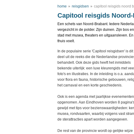
home
»
reisgidsen
»
capitool reisgids noord 
Capitool reisgids Noord
Een schets van Noord-Brabant.
Iedere Nederlan
vergezicht in de polder. Zijn duinen. Zijn bos en
stad met musea, theaters en uitgaansleven. En 
thuis voelt.
In de populaire serie 'Capitool reisgidsen' is di
deel uit de reeks die de Nederlandse provincie
behandelt. Ook deze gids heeft het inmiddels
bekende uiterlijk: een luxe kleurengids met vee
foto's en illustraties. In de inleiding is o.a. aand
voor flora en fauna, historische gebouwen, relig
het carnaval en een korte geschiedenis.
Ook is een agenda met jaarlijkse evenementen
opgenomen. Aan Eindhoven worden 8 pagina'
gewijd met tips voor bezienswaardigheden: ke
musea, rondvaarten, waarbij volgens vast stra
de sterattracties apart worden aangegeven.
De rest van de provincie wordt op gelijke wijze