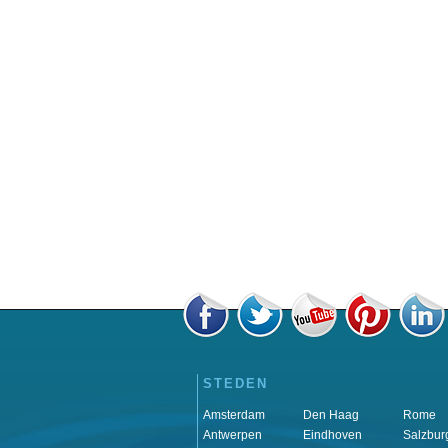
STEDEN
Amsterdam
Den Haag
Rome
Antwerpen
Eindhoven
Salzbur