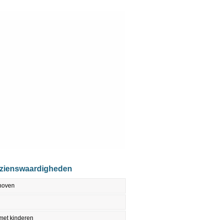
ezienswaardigheden
dhoven
met kinderen