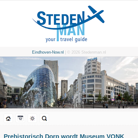
Eindhoven-Now.nl
| © 2026 Stedenman.nl
Prehistorisch Dorp wordt Museum VONK