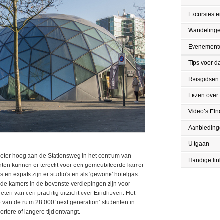
Excursies en
Wandeling
Evenement
Tips voor da
Reisgidsen
Lezen over
Video’s Ei
Aanbieding
Uitgaan
meter hoog aan de Stationsweg in het centrum van
Handige lin
enten kunnen er terecht voor een gemeubileerde kamer
en expats zijn er studio's en als 'gewone' hotelgast
 de kamers in de bovenste verdiepingen zijn voor
eten van een prachtig uitzicht over Eindhoven. Het
 van de ruim 28.000 ‘next generation’ studenten in
rtere of langere tijd ontvangt.