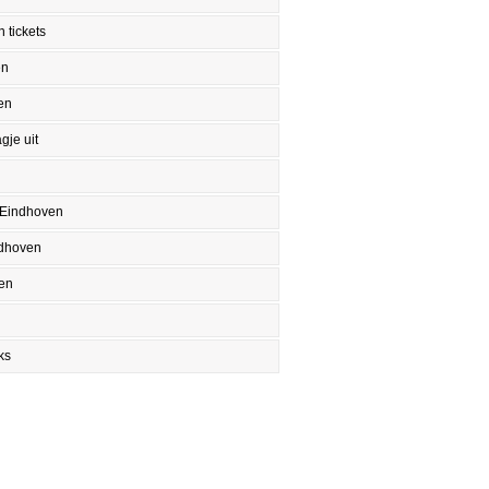
 tickets
en
en
gje uit
 Eindhoven
ndhoven
en
ks