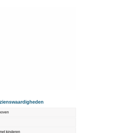
ezienswaardigheden
dhoven
met kinderen