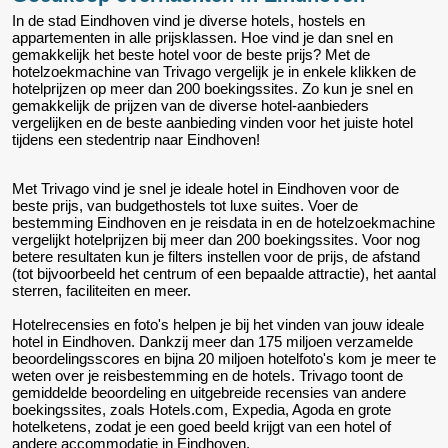
In de stad Eindhoven vind je diverse hotels, hostels en
appartementen in alle prijsklassen. Hoe vind je dan snel en
gemakkelijk het beste hotel voor de beste prijs? Met de
hotelzoekmachine van Trivago vergelijk je in enkele klikken de
hotelprijzen op meer dan 200 boekingssites. Zo kun je snel en
gemakkelijk de prijzen van de diverse hotel-aanbieders
vergelijken en de beste aanbieding vinden voor het juiste hotel
tijdens een stedentrip naar Eindhoven!
Met Trivago vind je snel je ideale hotel in Eindhoven voor de
beste prijs, van budgethostels tot luxe suites. Voer de
bestemming Eindhoven en je reisdata in en de hotelzoekmachine
vergelijkt hotelprijzen bij meer dan 200 boekingssites. Voor nog
betere resultaten kun je filters instellen voor de prijs, de afstand
(tot bijvoorbeeld het centrum of een bepaalde attractie), het aantal
sterren, faciliteiten en meer.
Hotelrecensies en foto's helpen je bij het vinden van jouw ideale
hotel in Eindhoven. Dankzij meer dan 175 miljoen verzamelde
beoordelingsscores en bijna 20 miljoen hotelfoto's kom je meer te
weten over je reisbestemming en de hotels. Trivago toont de
gemiddelde beoordeling en uitgebreide recensies van andere
boekingssites, zoals Hotels.com, Expedia, Agoda en grote
hotelketens, zodat je een goed beeld krijgt van een hotel of
andere accommodatie in Eindhoven.