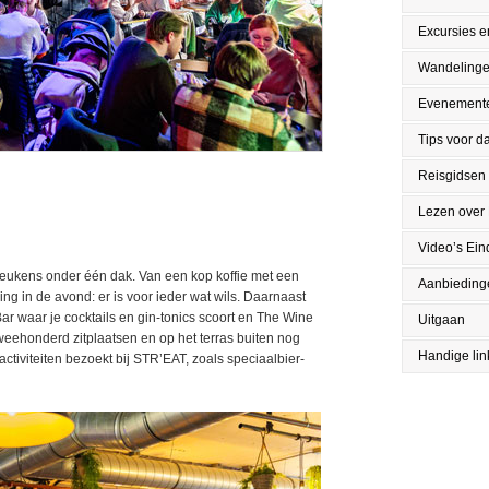
Excursies en
Wandeling
Evenement
Tips voor da
Reisgidsen
Lezen over
Video’s Ei
keukens onder één dak. Van een kop koffie met een
Aanbieding
ing in de avond: er is voor ieder wat wils. Daarnaast
ar waar je cocktails en gin-tonics scoort en The Wine
Uitgaan
tweehonderd zitplaatsen en op het terras buiten nog
Handige lin
activiteiten bezoekt bij STR’EAT, zoals speciaalbier-