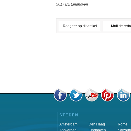
5617 BE Eindhoven
Reageer op dit artikel
Mail de reda
STEDEN
Amsterdam
Den Haag
Rome
Antwerpen
Eindhoven
Salzbur