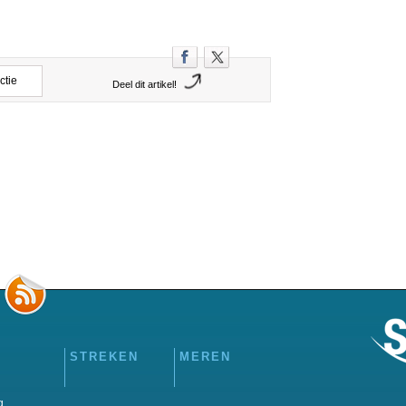
ctie
Deel dit artikel!
STREKEN
MEREN
g