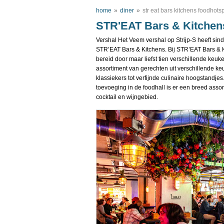
home
»
diner
»
str eat bars kitchens foodhots
STR'EAT Bars & Kitchens
Vershal Het Veem vershal op Strijp-S heeft si
STR’EAT Bars & Kitchens. Bij STR’EAT Bars & 
bereid door maar liefst tien verschillende keuk
assortiment van gerechten uit verschillende ke
klassiekers tot verfijnde culinaire hoogstandje
toevoeging in de foodhall is er een breed asso
cocktail en wijngebied.