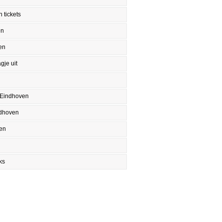
 tickets
en
en
gje uit
 Eindhoven
ndhoven
en
ks