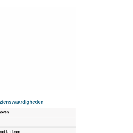
ezienswaardigheden
dhoven
met kinderen