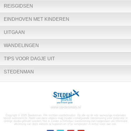
REISGIDSEN
EINDHOVEN MET KINDEREN
UITGAAN
WANDELINGEN
TIPS VOOR DAGJE UIT
STEDENMAN
www.stedenman.nl
Copyright © 2026 Stedenman. Alle rechten voorbehouden. Op alle op de site aanwezige materialen
berust auteursrecht. Niets van deze uitgave mag zonder voorafgaande toestemming voor publicatie in
overige media gebruikt worden. Het is zonder schriftelijke toestemming niet toegestaan om informatie
afkomstig van deze website te kopiëren en of te verspreiden in welke vorm dan ook.